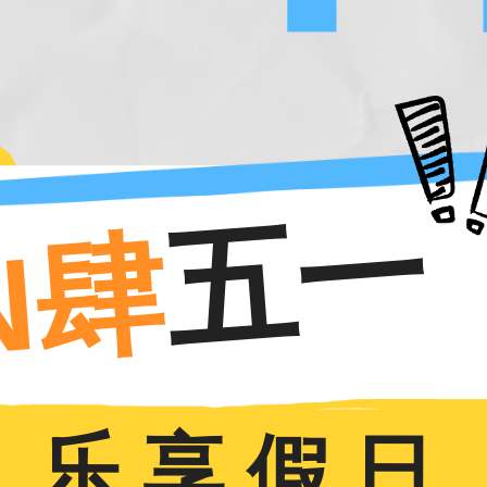
五一
N肆
乐 享 假 日