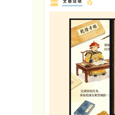
文 创 活 动
&middot;