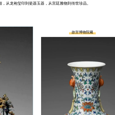
亮相，从龙袍玺印到瓷器玉器，从宫廷雅物到传世珍品。
故宫博物院藏