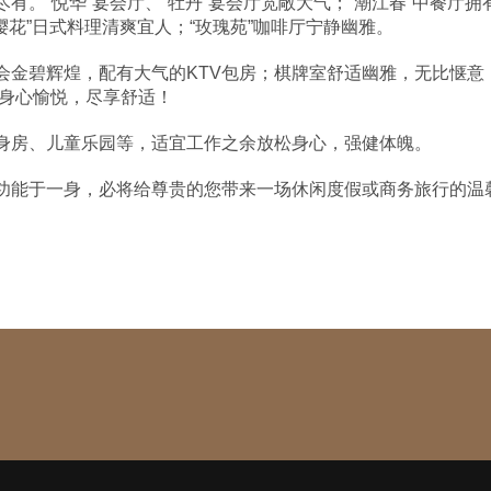
。“悦华”宴会厅、“牡丹”宴会厅宽敞大气；“潮江春”中餐厅拥
樱花”日式料理清爽宜人；“玫瑰苑”咖啡厅宁静幽雅。
会金碧辉煌，配有大气的KTV包房；棋牌室舒适幽雅，无比惬意
身心愉悦，尽享舒适！
身房、儿童乐园等，适宜工作之余放松身心，强健体魄。
功能于一身，必将给尊贵的您带来一场休闲度假或商务旅行的温