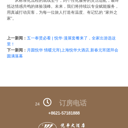
从标准化流程的底线坚守，到个性化服务的灵活适配，最终
抵达情感共鸣的体验顶峰。未来，我们将持续以专业赋能服务，
用真诚打动宾客，为每一位旅人打造有温度、有记忆的 “家外之
家”。
上一新闻：
五一奉贤必看 | 悦华·漫展套餐来了，全家出游选这
里！
下一新闻：
月圆悦华 情暖元宵|上海悦华大酒店,新春元宵团拜会
圆满落幕
订房电话
24
+8621-57181888