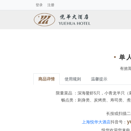
登录
注册
单
有效期
商品详情
使用规则
温馨提示
限量菜品 ：深海鳌虾5只，小青龙半只（
畅点类：刺身类、炭烤类、寿司类、煮
长按或扫描二
y
上海悦华大酒店
抖音号：
悦华欢迎您来电 +8