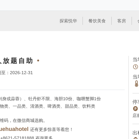
探索悦华
餐饮美食
客房
当
人放题自助
至：2026-12-31
当
刺身或蒜蓉）、牡丹虾不限、海胆10份、咖喱蟹脚1份
停
物类、一品类、清酒类、啤酒类、甜品类、饮料类
店
维码，在微信商城选购。
uehuahotel
还有更多惊喜等着您！
出
621-57181888 咨询更多