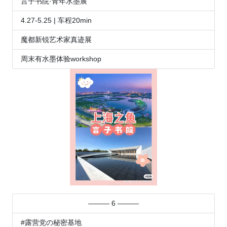
言子书院·青年水墨展
4.27-5.25 | 车程20min
魔都新锐艺术家真迹展
周末有水墨体验workshop
——— 6 ———
#露营党の秘密基地