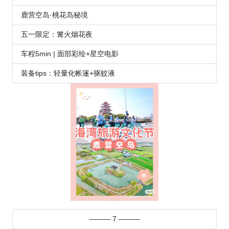
鹿营空岛·桃花岛秘境
五一限定：篝火烟花夜
车程5min | 面部彩绘+星空电影
装备tips：轻量化帐篷+驱蚊液
——— 7 ———