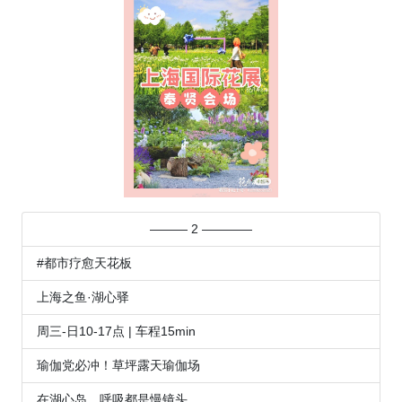
——— 2 ————
#都市疗愈天花板
上海之鱼·湖心驿
周三-日10-17点 | 车程15min
瑜伽党必冲！草坪露天瑜伽场
在湖心岛，呼吸都是慢镜头