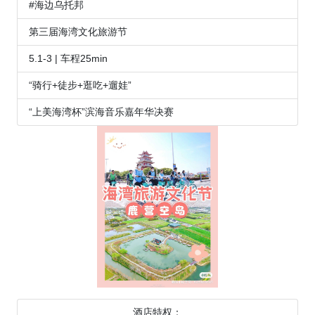
#海边乌托邦
第三届海湾文化旅游节
5.1-3 | 车程25min
“骑行+徒步+逛吃+遛娃”
“上美海湾杯”滨海音乐嘉年华决赛
酒店特权：