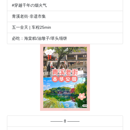
#穿越千年の烟火气
青溪老街·非遗市集
五一全天 | 车程25min
必吃：海棠糕/油墩子/草头塌饼
——— 8 ———