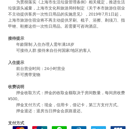
为贯彻落实《上海市生活垃圾管理条例》相关规定，推进生活
垃圾源头减量，上海市文化和旅游局特制定《关于本市旅游住宿业
不主动提供客房一次性日用品的实施意见》，2019年7月1日起，
上海市旅游住宿业将不再主动提供牙刷、梳子、浴擦、剃须刀、指
甲锉、鞋擦这些一次性日用品。若需要可咨询酒店。
接待提示
年龄限制:入住办理人需年满18岁
可接待人群:接待来自任何国家/地区的客人
入住提示
前台营业时间：24小时营业
不可携带宠物
收费说明
押金收取方式：押金的收取金额取决于房间数量，每间房收费
¥500。
押金支付方式：现金，信用卡，借记卡，第三方支付方式。
押金退还：退房当日押金会原路退还。
支付方式