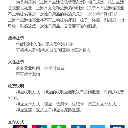
为贯彻落实《上海市生活垃圾管理条例》相关规定，推进生活
垃圾源头减量，上海市文化和旅游局特制定《关于本市旅游住宿业
不主动提供客房一次性日用品的实施意见》，2019年7月1日起，
上海市旅游住宿业将不再主动提供牙刷、梳子、浴擦、剃须刀、指
甲锉、鞋擦这些一次性日用品。若需要可咨询酒店。
接待提示
年龄限制:入住办理人需年满18岁
可接待人群:接待来自任何国家/地区的客人
入住提示
前台营业时间：24小时营业
不可携带宠物
收费说明
押金收取方式：押金的收取金额取决于房间数量，每间房收费
¥500。
押金支付方式：现金，信用卡，借记卡，第三方支付方式。
押金退还：退房当日押金会原路退还。
支付方式