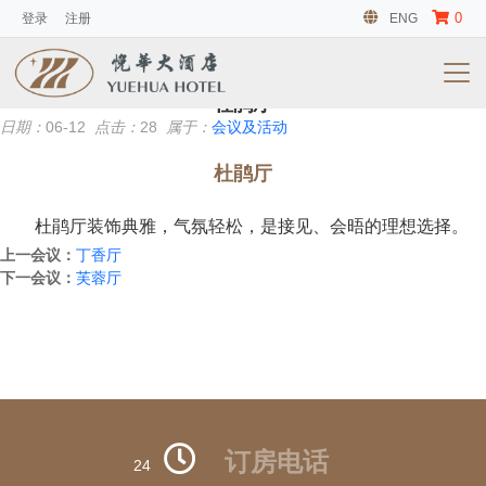
0
登录
注册
ENG
会议及活动
暂无信息
杜鹃厅
日期：
06-12
点击：
28
属于：
会议及活动
杜鹃厅
杜鹃厅装饰典雅，气氛轻松，是接见、会晤的理想选择。
上一会议：
丁香厅
下一会议：
芙蓉厅
订房电话
24