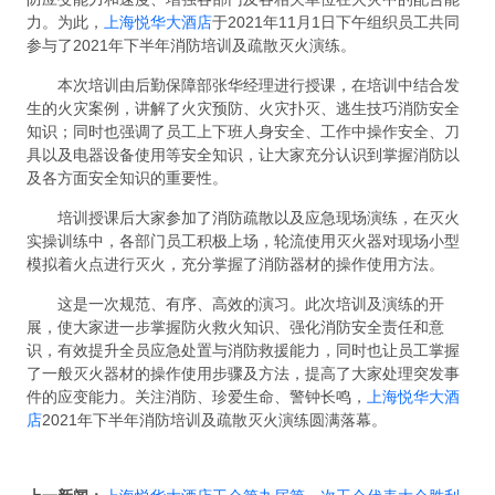
力。为此，
上海悦华大酒店
于2021年11月1日下午组织员工共同
参与了2021年下半年消防培训及疏散灭火演练。
本次培训由后勤保障部张华经理进行授课，在培训中结合发
生的火灾案例，讲解了火灾预防、火灾扑灭、逃生技巧消防安全
知识；同时也强调了员工上下班人身安全、工作中操作安全、刀
具以及电器设备使用等安全知识，让大家充分认识到掌握消防以
及各方面安全知识的重要性。
培训授课后大家参加了消防疏散以及应急现场演练，在灭火
实操训练中，各部门员工积极上场，轮流使用灭火器对现场小型
模拟着火点进行灭火，充分掌握了消防器材的操作使用方法。
这是一次规范、有序、高效的演习。此次培训及演练的开
展，使大家进一步掌握防火救火知识、强化消防安全责任和意
识，有效提升全员应急处置与消防救援能力，同时也让员工掌握
了一般灭火器材的操作使用步骤及方法，提高了大家处理突发事
件的应变能力。关注消防、珍爱生命、警钟长鸣，
上海悦华大酒
店
2021年下半年消防培训及疏散灭火演练圆满落幕。