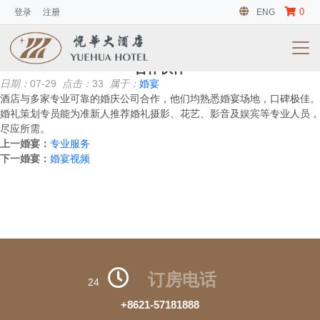
0
登录
注册
ENG
会议及活动
暂无信息
合作伙伴
日期：
07-29
点击：
33
属于：
婚宴
酒店与多家专业可靠的婚庆公司合作，他们均熟悉婚宴场地，口碑极佳。
婚礼策划专员能为准新人推荐婚礼摄影、花艺、影音及娱宾等专业人员，
尽应所需。
上一婚宴：
专业服务
下一婚宴：
婚宴视频
订房电话
24
+8621-57181888