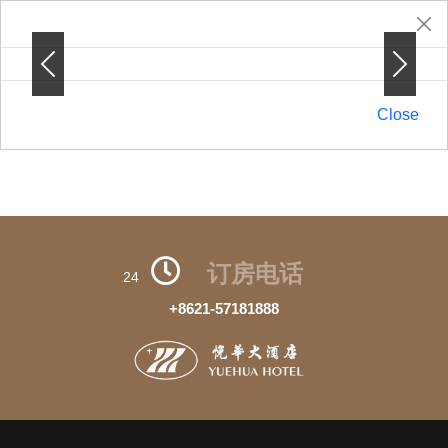
Previous
Previous
Next
Next
Close
订房电话
24
+8621-57181888