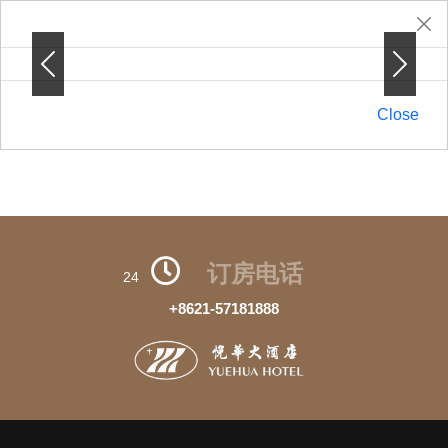
Previous
Previous
Next
Next
Close
订房电话
24
+8621-57181888