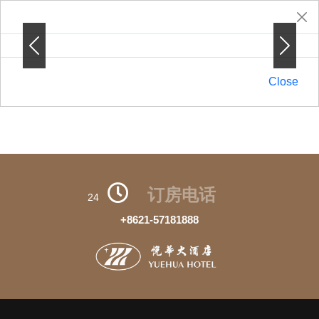
Previous
Previous
Next
Next
Close
订房电话
24
+8621-57181888