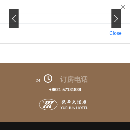
Previous
Previous
Next
Next
Close
订房电话
24
+8621-57181888