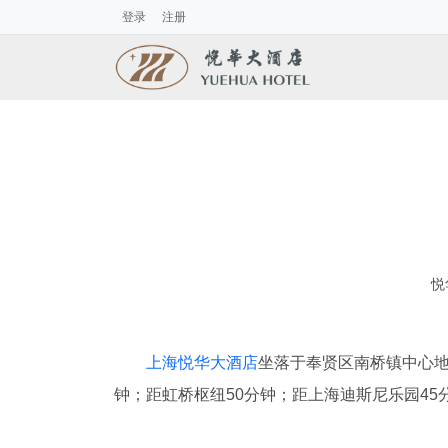
登录
注册
悦
上海悦华大酒店
坐落于奉贤区南桥镇中心地
钟；距虹桥枢纽50分钟；距上海迪斯尼乐园45